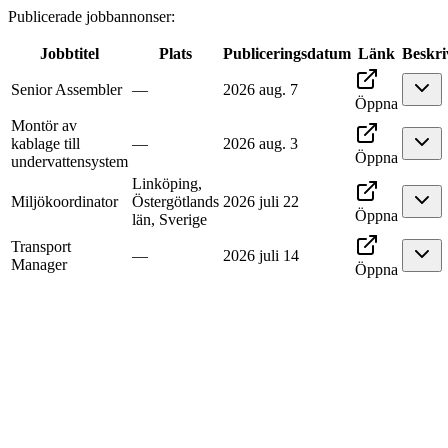
Publicerade jobbannonser
:
Jobbtitel
Plats
Publiceringsdatum
Länk
Beskri
Senior Assembler
—
2026 aug. 7
Öppna
Montör av
kablage till
—
2026 aug. 3
Öppna
undervattensystem
Linköping,
Miljökoordinator
Östergötlands
2026 juli 22
Öppna
län, Sverige
Transport
—
2026 juli 14
Manager
Öppna