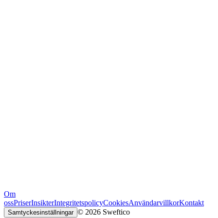
Om
oss
Priser
Insikter
Integritetspolicy
Cookies
Användarvillkor
Kontakt
© 2026 Sweftico
Samtyckesinställningar