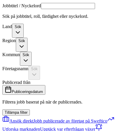
Jobbtitel / Nyckelord
Sök på jobbtitel, roll, färdighet eller nyckelord.
Land
Sök
Region
Sök
Kommun
Sök
Företagsnamn
Sök
Publicerad från
Publiceringsdatum
Filtrera jobb baserat på när de publicerades.
Tillämpa filter
Ansök direkt
Jobb publicerade av företag på Sweftico
Utforska marknaden
Upptäck var efterfrågan växer