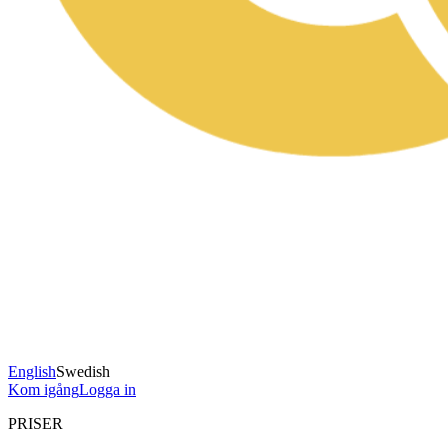
English
Swedish
Kom igång
Logga in
PRISER