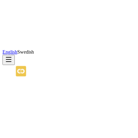
English
Swedish