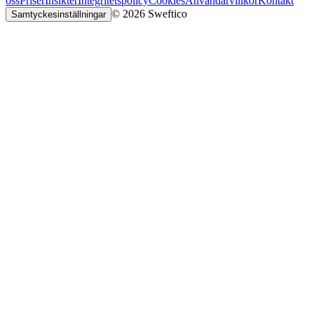
oss
Priser
Insikter
Integritetspolicy
Cookies
Användarvillkor
Kontakt
© 2026 Sweftico
Samtyckesinställningar