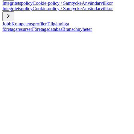
Integritetspolicy
Cookie-policy / Samtycke
Användarvillkor
Integritetspolicy
Cookie-policy / Samtycke
Användarvillkor
Jobb
Kompetensprofiler
Tillgängliga
företagsresurser
Företagsdatabas
Branschnyheter