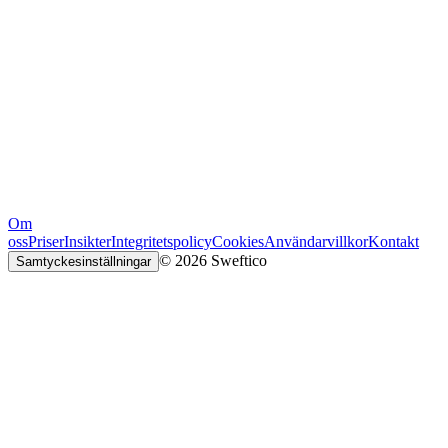
Om
oss
Priser
Insikter
Integritetspolicy
Cookies
Användarvillkor
Kontakt
© 2026 Sweftico
Samtyckesinställningar