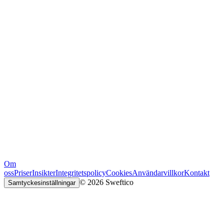
Om
oss
Priser
Insikter
Integritetspolicy
Cookies
Användarvillkor
Kontakt
© 2026 Sweftico
Samtyckesinställningar