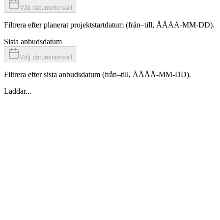
Välj datumintervall
Filtrera efter planerat projektstartdatum (från–till, ÅÅÅÅ-MM-DD).
Sista anbudsdatum
Välj datumintervall
Filtrera efter sista anbudsdatum (från–till, ÅÅÅÅ-MM-DD).
Laddar...