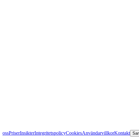
oss
Priser
Insikter
Integritetspolicy
Cookies
Användarvillkor
Kontakt
Sam