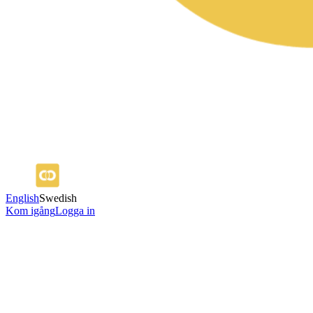
English
Swedish
Kom igång
Logga in