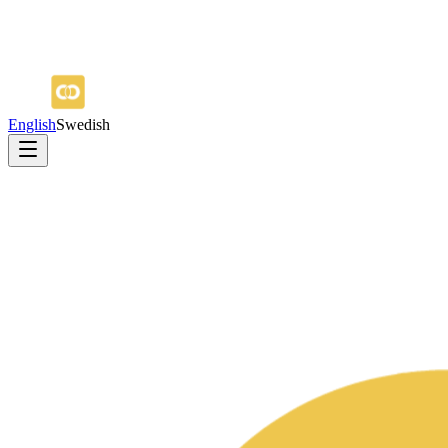
English
Swedish