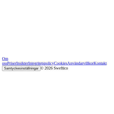
Om
oss
Priser
Insikter
Integritetspolicy
Cookies
Användarvillkor
Kontakt
© 2026 Sweftico
Samtyckesinställningar