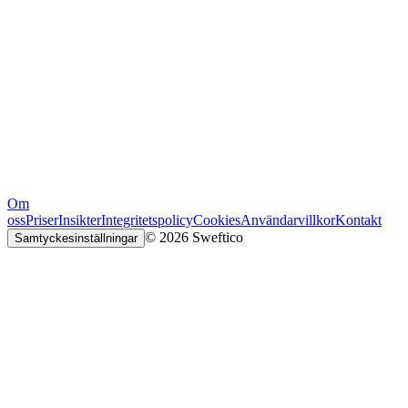
Om
oss
Priser
Insikter
Integritetspolicy
Cookies
Användarvillkor
Kontakt
© 2026 Sweftico
Samtyckesinställningar