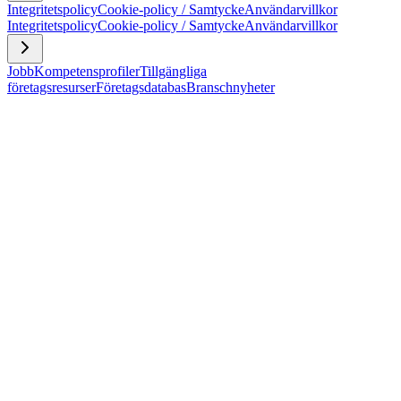
Integritetspolicy
Cookie-policy / Samtycke
Användarvillkor
Integritetspolicy
Cookie-policy / Samtycke
Användarvillkor
Jobb
Kompetensprofiler
Tillgängliga
företagsresurser
Företagsdatabas
Branschnyheter