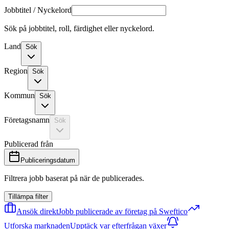
Jobbtitel / Nyckelord
Sök på jobbtitel, roll, färdighet eller nyckelord.
Land
Sök
Region
Sök
Kommun
Sök
Företagsnamn
Sök
Publicerad från
Publiceringsdatum
Filtrera jobb baserat på när de publicerades.
Tillämpa filter
Ansök direkt
Jobb publicerade av företag på Sweftico
Utforska marknaden
Upptäck var efterfrågan växer