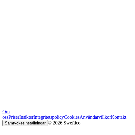
Om
oss
Priser
Insikter
Integritetspolicy
Cookies
Användarvillkor
Kontakt
© 2026 Sweftico
Samtyckesinställningar