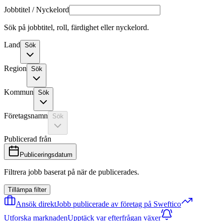
Jobbtitel / Nyckelord
Sök på jobbtitel, roll, färdighet eller nyckelord.
Land
Sök
Region
Sök
Kommun
Sök
Företagsnamn
Sök
Publicerad från
Publiceringsdatum
Filtrera jobb baserat på när de publicerades.
Tillämpa filter
Ansök direkt
Jobb publicerade av företag på Sweftico
Utforska marknaden
Upptäck var efterfrågan växer