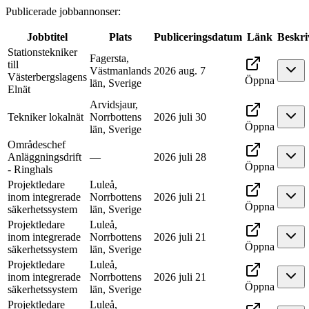
Publicerade jobbannonser
:
Jobbtitel
Plats
Publiceringsdatum
Länk
Beskri
Stationstekniker
Fagersta,
till
Västmanlands
2026 aug. 7
Västerbergslagens
Öppna
län, Sverige
Elnät
Arvidsjaur,
Tekniker lokalnät
Norrbottens
2026 juli 30
Öppna
län, Sverige
Områdeschef
Anläggningsdrift
—
2026 juli 28
Öppna
- Ringhals
Projektledare
Luleå,
inom integrerade
Norrbottens
2026 juli 21
Öppna
säkerhetssystem
län, Sverige
Projektledare
Luleå,
inom integrerade
Norrbottens
2026 juli 21
Öppna
säkerhetssystem
län, Sverige
Projektledare
Luleå,
inom integrerade
Norrbottens
2026 juli 21
Öppna
säkerhetssystem
län, Sverige
Projektledare
Luleå,