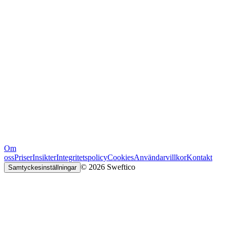
Om
oss
Priser
Insikter
Integritetspolicy
Cookies
Användarvillkor
Kontakt
© 2026 Sweftico
Samtyckesinställningar