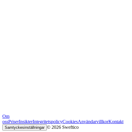
Om
oss
Priser
Insikter
Integritetspolicy
Cookies
Användarvillkor
Kontakt
© 2026 Sweftico
Samtyckesinställningar