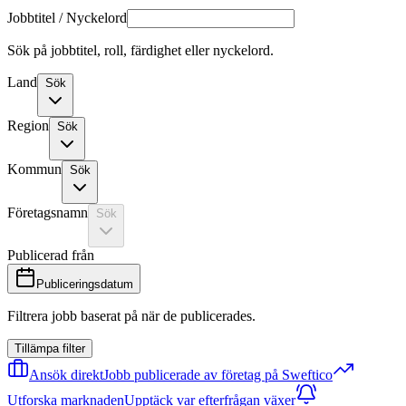
Jobbtitel / Nyckelord
Sök på jobbtitel, roll, färdighet eller nyckelord.
Land
Sök
Region
Sök
Kommun
Sök
Företagsnamn
Sök
Publicerad från
Publiceringsdatum
Filtrera jobb baserat på när de publicerades.
Tillämpa filter
Ansök direkt
Jobb publicerade av företag på Sweftico
Utforska marknaden
Upptäck var efterfrågan växer