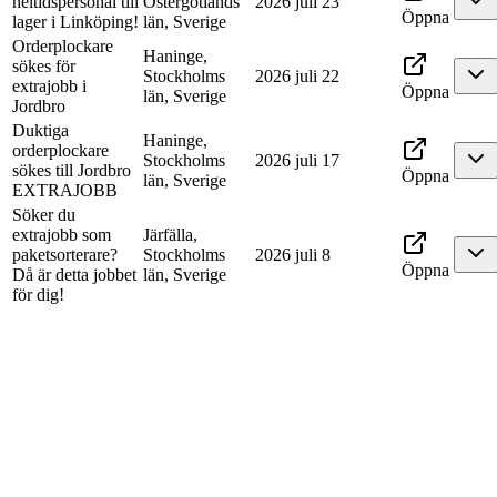
heltidspersonal till
Östergötlands
2026 juli 23
Öppna
lager i Linköping!
län, Sverige
Orderplockare
Haninge,
sökes för
Stockholms
2026 juli 22
extrajobb i
Öppna
län, Sverige
Jordbro
Duktiga
Haninge,
orderplockare
Stockholms
2026 juli 17
sökes till Jordbro
Öppna
län, Sverige
EXTRAJOBB
Söker du
extrajobb som
Järfälla,
paketsorterare?
Stockholms
2026 juli 8
Öppna
Då är detta jobbet
län, Sverige
för dig!