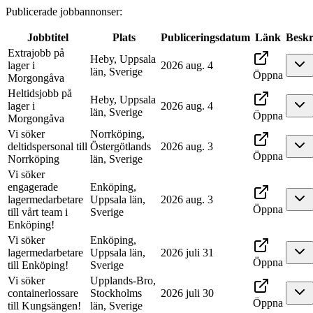
Publicerade jobbannonser
:
Jobbtitel
Plats
Publiceringsdatum
Länk
Beskr
Extrajobb på
Heby, Uppsala
lager i
2026 aug. 4
län, Sverige
Öppna
Morgongåva
Heltidsjobb på
Heby, Uppsala
lager i
2026 aug. 4
län, Sverige
Öppna
Morgongåva
Vi söker
Norrköping,
deltidspersonal till
Östergötlands
2026 aug. 3
Öppna
Norrköping
län, Sverige
Vi söker
engagerade
Enköping,
lagermedarbetare
Uppsala län,
2026 aug. 3
Öppna
till vårt team i
Sverige
Enköping!
Vi söker
Enköping,
lagermedarbetare
Uppsala län,
2026 juli 31
Öppna
till Enköping!
Sverige
Vi söker
Upplands-Bro,
containerlossare
Stockholms
2026 juli 30
Öppna
till Kungsängen!
län, Sverige