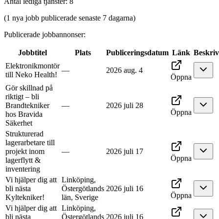
Antal lediga tjänster
:
8
(1 nya jobb publicerade senaste 7 dagarna)
Publicerade jobbannonser
:
Jobbtitel
Plats
Publiceringsdatum
Länk
Beskri
Elektronikmontör
—
2026 aug. 4
till Neko Health!
Öppna
Gör skillnad på
riktigt – bli
Brandtekniker
—
2026 juli 28
Öppna
hos Bravida
Säkerhet
Strukturerad
lagerarbetare till
projekt inom
—
2026 juli 17
Öppna
lagerflytt &
inventering
Vi hjälper dig att
Linköping,
bli nästa
Östergötlands
2026 juli 16
Öppna
Kyltekniker!
län, Sverige
Vi hjälper dig att
Linköping,
bli nästa
Östergötlands
2026 juli 16