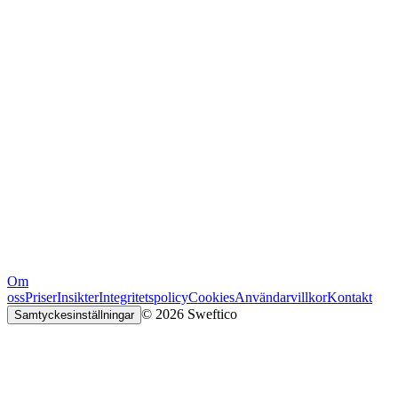
Om
oss
Priser
Insikter
Integritetspolicy
Cookies
Användarvillkor
Kontakt
© 2026 Sweftico
Samtyckesinställningar