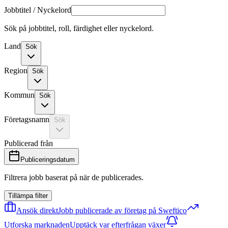
Jobbtitel / Nyckelord
Sök på jobbtitel, roll, färdighet eller nyckelord.
Land
Sök
Region
Sök
Kommun
Sök
Företagsnamn
Sök
Publicerad från
Publiceringsdatum
Filtrera jobb baserat på när de publicerades.
Tillämpa filter
Ansök direkt
Jobb publicerade av företag på Sweftico
Utforska marknaden
Upptäck var efterfrågan växer