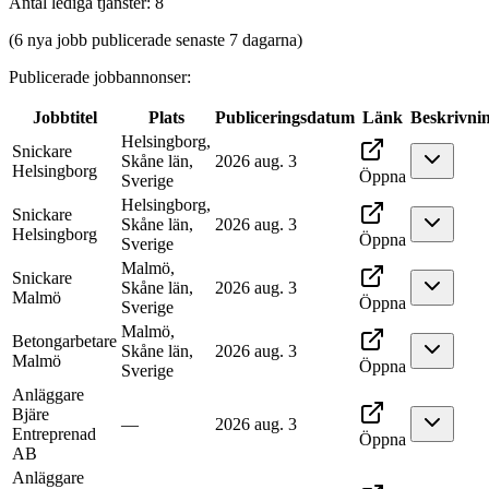
Antal lediga tjänster
:
8
(6 nya jobb publicerade senaste 7 dagarna)
Publicerade jobbannonser
:
Jobbtitel
Plats
Publiceringsdatum
Länk
Beskrivni
Helsingborg,
Snickare
Skåne län,
2026 aug. 3
Helsingborg
Öppna
Sverige
Helsingborg,
Snickare
Skåne län,
2026 aug. 3
Helsingborg
Öppna
Sverige
Malmö,
Snickare
Skåne län,
2026 aug. 3
Malmö
Öppna
Sverige
Malmö,
Betongarbetare
Skåne län,
2026 aug. 3
Malmö
Öppna
Sverige
Anläggare
Bjäre
—
2026 aug. 3
Entreprenad
Öppna
AB
Anläggare