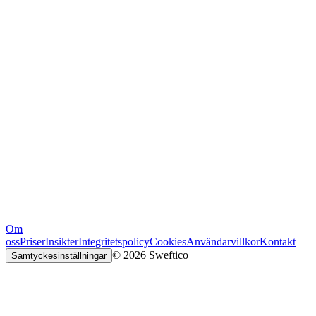
Om
oss
Priser
Insikter
Integritetspolicy
Cookies
Användarvillkor
Kontakt
© 2026 Sweftico
Samtyckesinställningar