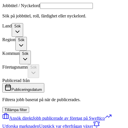
Jobbtitel / Nyckelord
Sök på jobbtitel, roll, färdighet eller nyckelord.
Land
Sök
Region
Sök
Kommun
Sök
Företagsnamn
Sök
Publicerad från
Publiceringsdatum
Filtrera jobb baserat på när de publicerades.
Tillämpa filter
Ansök direkt
Jobb publicerade av företag på Sweftico
Utforska marknaden
Upptäck var efterfrågan växer