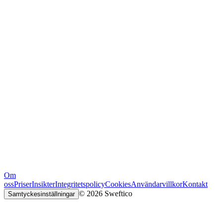
Om
oss
Priser
Insikter
Integritetspolicy
Cookies
Användarvillkor
Kontakt
© 2026 Sweftico
Samtyckesinställningar