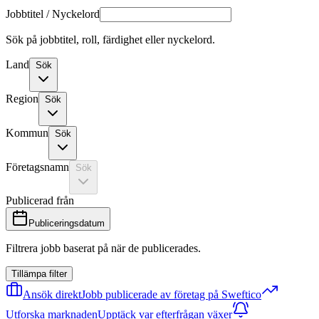
Jobbtitel / Nyckelord
Sök på jobbtitel, roll, färdighet eller nyckelord.
Land
Sök
Region
Sök
Kommun
Sök
Företagsnamn
Sök
Publicerad från
Publiceringsdatum
Filtrera jobb baserat på när de publicerades.
Tillämpa filter
Ansök direkt
Jobb publicerade av företag på Sweftico
Utforska marknaden
Upptäck var efterfrågan växer