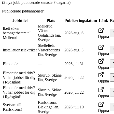
(2 nya jobb publicerade senaste 7 dagarna)
Publicerade jobbannonser
:
Jobbtitel
Plats
Publiceringsdatum
Länk
Be
Mellerud,
Ikett söker
Västra
betongarbetare till
2026 aug. 6
Götalands län,
Öppna
Mellerud
Sverige
Skellefteå,
Installationselektriker
Västerbottens
2026 aug. 3
Öppna
län, Sverige
Elmontör
—
2026 juli 31
Öppna
Elmontör med driv?
Skurup, Skåne
Vi har jobbet för dig
2026 juli 22
län, Sverige
Öppna
i Rydsgård!
Elmontör med driv?
Skurup, Skåne
Vi har jobbet för dig
2026 juli 22
län, Sverige
Öppna
i Rydsgård!
Karlskrona,
Svetsare till
Blekinge län,
2026 juli 19
Karlskrona!
Öppna
Sverige