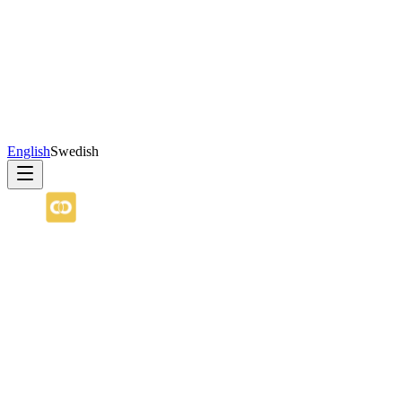
English
Swedish