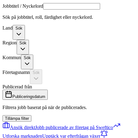
Jobbtitel / Nyckelord
Sök på jobbtitel, roll, färdighet eller nyckelord.
Land
Sök
Region
Sök
Kommun
Sök
Företagsnamn
Sök
Publicerad från
Publiceringsdatum
Filtrera jobb baserat på när de publicerades.
Tillämpa filter
Ansök direkt
Jobb publicerade av företag på Sweftico
Utforska marknaden
Upptäck var efterfrågan växer