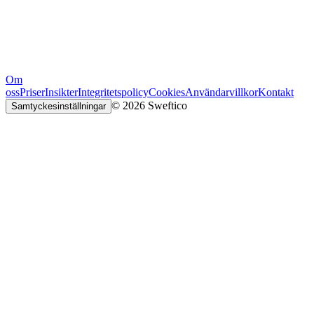
Om
oss
Priser
Insikter
Integritetspolicy
Cookies
Användarvillkor
Kontakt
© 2026 Sweftico
Samtyckesinställningar