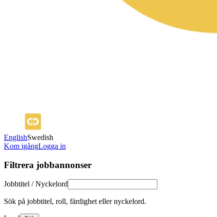
English
Swedish
Kom igång
Logga in
Filtrera jobbannonser
Jobbtitel / Nyckelord
Sök på jobbtitel, roll, färdighet eller nyckelord.