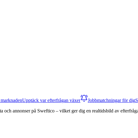
a marknaden
Upptäck var efterfrågan växer
Jobbmatchningar för dig
S
data och annonser på Sweftico – vilket ger dig en realtidsbild av efterfr