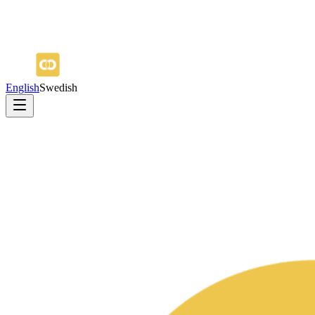
English
Swedish