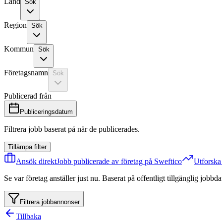
Land
Sök
Region
Sök
Kommun
Sök
Företagsnamn
Sök
Publicerad från
Publiceringsdatum
Filtrera jobb baserat på när de publicerades.
Tillämpa filter
Ansök direkt
Jobb publicerade av företag på Sweftico
Utforsk
Se var företag anställer just nu. Baserat på offentligt tillgänglig jobb
Filtrera jobbannonser
Tillbaka