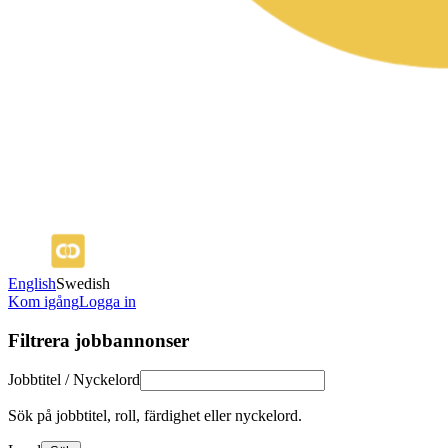
English
Swedish
Kom igång
Logga in
Filtrera jobbannonser
Jobbtitel / Nyckelord
Sök på jobbtitel, roll, färdighet eller nyckelord.