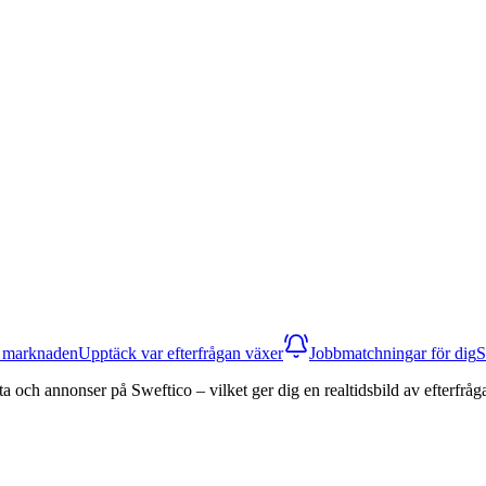
a marknaden
Upptäck var efterfrågan växer
Jobbmatchningar för dig
S
data och annonser på Sweftico – vilket ger dig en realtidsbild av efterfr