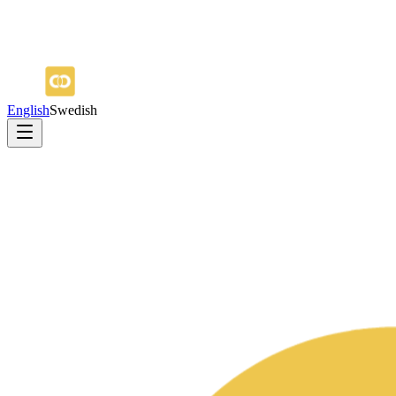
English
Swedish