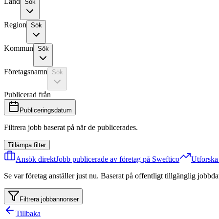
Land
Sök
Region
Sök
Kommun
Sök
Företagsnamn
Sök
Publicerad från
Publiceringsdatum
Filtrera jobb baserat på när de publicerades.
Tillämpa filter
Ansök direkt
Jobb publicerade av företag på Sweftico
Utforsk
Se var företag anställer just nu. Baserat på offentligt tillgänglig jobb
Filtrera jobbannonser
Tillbaka