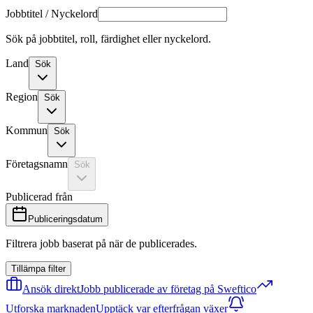
Jobbtitel / Nyckelord
Sök på jobbtitel, roll, färdighet eller nyckelord.
Land
Sök
Region
Sök
Kommun
Sök
Företagsnamn
Sök
Publicerad från
Publiceringsdatum
Filtrera jobb baserat på när de publicerades.
Tillämpa filter
Ansök direkt
Jobb publicerade av företag på Sweftico
Utforska marknaden
Upptäck var efterfrågan växer