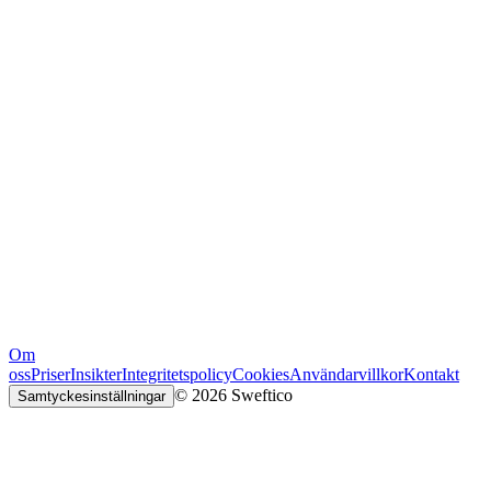
Om
oss
Priser
Insikter
Integritetspolicy
Cookies
Användarvillkor
Kontakt
© 2026 Sweftico
Samtyckesinställningar