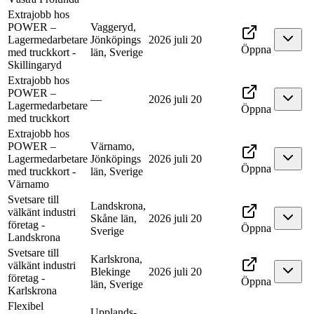
Extrajobb hos
POWER –
Vaggeryd,
Lagermedarbetare
Jönköpings
2026 juli 20
Öppna
med truckkort -
län, Sverige
Skillingaryd
Extrajobb hos
POWER –
—
2026 juli 20
Lagermedarbetare
Öppna
med truckkort
Extrajobb hos
POWER –
Värnamo,
Lagermedarbetare
Jönköpings
2026 juli 20
Öppna
med truckkort -
län, Sverige
Värnamo
Svetsare till
Landskrona,
välkänt industri
Skåne län,
2026 juli 20
företag -
Öppna
Sverige
Landskrona
Svetsare till
Karlskrona,
välkänt industri
Blekinge
2026 juli 20
företag -
Öppna
län, Sverige
Karlskrona
Flexibel
Upplands-