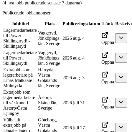
(4 nya jobb publicerade senaste 7 dagarna)
Publicerade jobbannonser
:
Jobbtitel
Plats
Publiceringsdatum
Länk
Beskriv
Lagermedarbetare
Vaggeryd,
till Power i
Jönköpings
2026 aug. 4
Skillingaryd! -
Öppna
län, Sverige
Skillingaryd
Lagermedarbetare
Vaggeryd,
till Power i
Jönköpings
2026 aug. 4
Öppna
Skillingaryd!
län, Sverige
Extrajobb som
Härryda,
lagerarbetare på
Västra
2026 aug. 3
Linas Matkasse i
Götalands
Öppna
Mölnlycke
län, Sverige
Extrajobb som
lagermedarbetare
Åstorp,
till vår kund i
Skåne län,
2026 juli 31
Öppna
Åstorp/Östra
Sverige
Ljungby
Välbetalt
Göteborg,
extrajobb på
Västra
2026 juli 27
Dagabs lager i
Götalands
Öppna