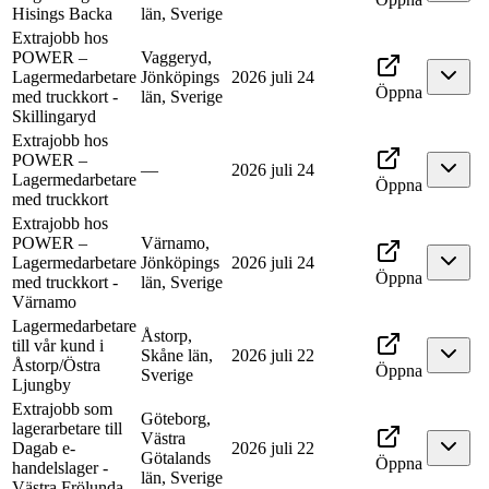
Hisings Backa
län, Sverige
Extrajobb hos
POWER –
Vaggeryd,
Lagermedarbetare
Jönköpings
2026 juli 24
Öppna
med truckkort -
län, Sverige
Skillingaryd
Extrajobb hos
POWER –
—
2026 juli 24
Lagermedarbetare
Öppna
med truckkort
Extrajobb hos
POWER –
Värnamo,
Lagermedarbetare
Jönköpings
2026 juli 24
Öppna
med truckkort -
län, Sverige
Värnamo
Lagermedarbetare
Åstorp,
till vår kund i
Skåne län,
2026 juli 22
Åstorp/Östra
Öppna
Sverige
Ljungby
Extrajobb som
Göteborg,
lagerarbetare till
Västra
Dagab e-
2026 juli 22
Götalands
Öppna
handelslager -
län, Sverige
Västra Frölunda