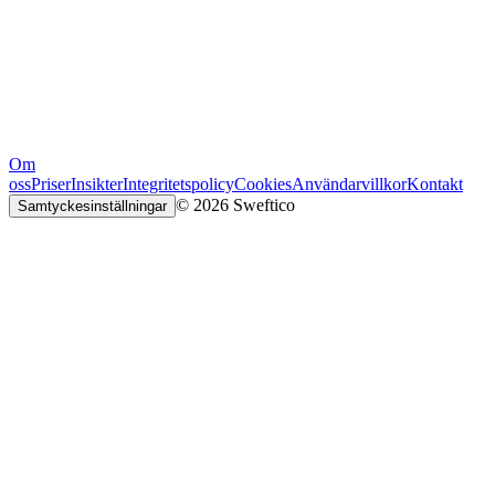
Om
oss
Priser
Insikter
Integritetspolicy
Cookies
Användarvillkor
Kontakt
© 2026 Sweftico
Samtyckesinställningar