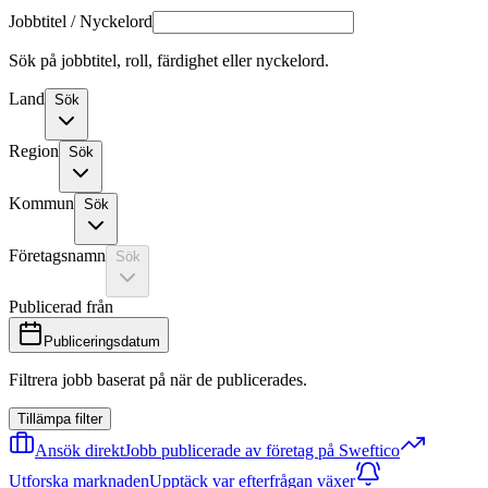
Jobbtitel / Nyckelord
Sök på jobbtitel, roll, färdighet eller nyckelord.
Land
Sök
Region
Sök
Kommun
Sök
Företagsnamn
Sök
Publicerad från
Publiceringsdatum
Filtrera jobb baserat på när de publicerades.
Tillämpa filter
Ansök direkt
Jobb publicerade av företag på Sweftico
Utforska marknaden
Upptäck var efterfrågan växer