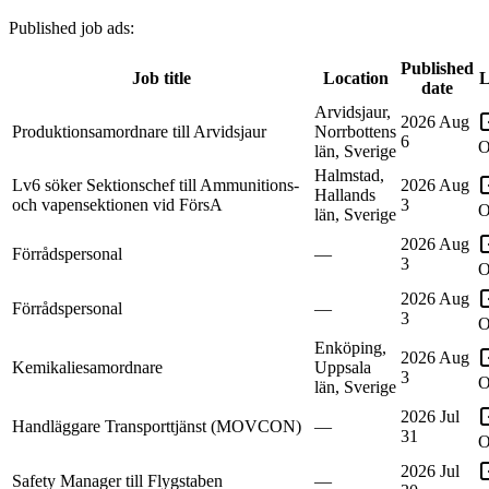
Published job ads
:
Published
Job title
Location
L
date
Arvidsjaur,
2026 Aug
Produktionsamordnare till Arvidsjaur
Norrbottens
6
O
län, Sverige
Halmstad,
Lv6 söker Sektionschef till Ammunitions-
2026 Aug
Hallands
och vapensektionen vid FörsA
3
O
län, Sverige
2026 Aug
Förrådspersonal
—
3
O
2026 Aug
Förrådspersonal
—
3
O
Enköping,
2026 Aug
Kemikaliesamordnare
Uppsala
3
O
län, Sverige
2026 Jul
Handläggare Transporttjänst (MOVCON)
—
31
O
2026 Jul
Safety Manager till Flygstaben
—