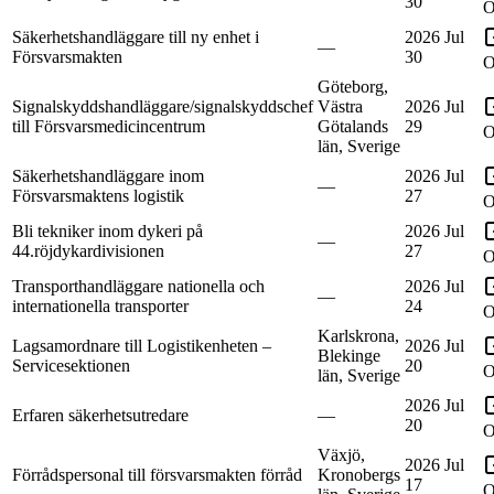
30
O
Säkerhetshandläggare till ny enhet i
2026 Jul
—
Försvarsmakten
30
O
Göteborg,
Signalskyddshandläggare/signalskyddschef
Västra
2026 Jul
till Försvarsmedicincentrum
Götalands
29
O
län, Sverige
Säkerhetshandläggare inom
2026 Jul
—
Försvarsmaktens logistik
27
O
Bli tekniker inom dykeri på
2026 Jul
—
44.röjdykardivisionen
27
O
Transporthandläggare nationella och
2026 Jul
—
internationella transporter
24
O
Karlskrona,
Lagsamordnare till Logistikenheten –
2026 Jul
Blekinge
Servicesektionen
20
O
län, Sverige
2026 Jul
Erfaren säkerhetsutredare
—
20
O
Växjö,
2026 Jul
Förrådspersonal till försvarsmakten förråd
Kronobergs
17
O