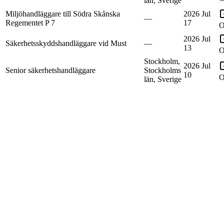
län, Sverige
Miljöhandläggare till Södra Skånska
2026 Jul
—
Regementet P 7
17
O
2026 Jul
Säkerhetsskyddshandläggare vid Must
—
13
O
Stockholm,
2026 Jul
Senior säkerhetshandläggare
Stockholms
10
O
län, Sverige