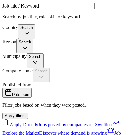
Job title / Keyword
Search by job title, role, skill or keyword.
Country
Search
Region
Search
Municipality
Search
Company name
Search
Published from
Date from
Filter jobs based on when they were posted.
Apply filters
Apply Directly
Jobs posted by companies on Sweftico
Explore the Market
Discover where demand is growing
Job