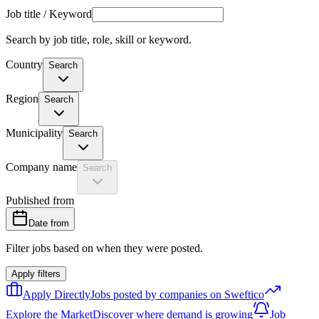
Job title / Keyword
Search by job title, role, skill or keyword.
Country
Search
Region
Search
Municipality
Search
Company name
Search
Published from
Date from
Filter jobs based on when they were posted.
Apply filters
Apply Directly
Jobs posted by companies on Sweftico
Explore the Market
Discover where demand is growing
Job