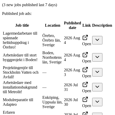
(3 new jobs published last 7 days)
Published job ads
:
Published
Job title
Location
Link
Description
date
Lagermedarbetare till
Örebro,
spännade
2026 Aug
Örebro län,
heltidsuppdrag i
4
Open
Sverige
Örebro!
Boden,
Arbetsledare till stort
2026 Aug
Norrbottens
byggprojekt i Boden!
4
Open
län, Sverige
Projektingenjör till
2026 Aug
Stockholm Vatten och
—
3
Open
Avfall!
Arbetsledare med
2026 Jul
installationsbakgrund
—
31
Open
till Metrolit!
Enköping,
Modulreparatör till
2026 Jul
Uppsala län,
Adapteo
30
Open
Sverige
Erfaren
2026 Jul