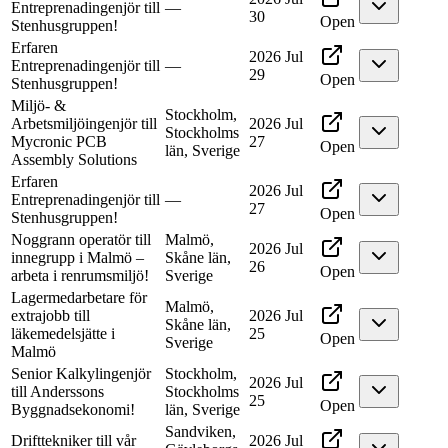
Entreprenadingenjör till
—
30
Open
Stenhusgruppen!
Erfaren
2026 Jul
Entreprenadingenjör till
—
29
Open
Stenhusgruppen!
Miljö- &
Stockholm,
Arbetsmiljöingenjör till
2026 Jul
Stockholms
Mycronic PCB
27
Open
län, Sverige
Assembly Solutions
Erfaren
2026 Jul
Entreprenadingenjör till
—
27
Open
Stenhusgruppen!
Noggrann operatör till
Malmö,
2026 Jul
innegrupp i Malmö –
Skåne län,
26
Open
arbeta i renrumsmiljö!
Sverige
Lagermedarbetare för
Malmö,
extrajobb till
2026 Jul
Skåne län,
läkemedelsjätte i
25
Open
Sverige
Malmö
Senior Kalkylingenjör
Stockholm,
2026 Jul
till Anderssons
Stockholms
25
Open
Byggnadsekonomi!
län, Sverige
Sandviken,
Drifttekniker till vår
2026 Jul