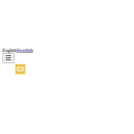
English
Swedish